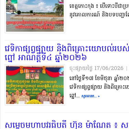
ខេត្ត​កោះកុង ៖ បើទោះបីជា​ប្រ
នូវ​គោលការណ៍ និង​បទបញ្ជា​ណែន
វេទិកា​ផ្សព្វផ្សាយ និង​ពិគ្រោះ​យោបល់​របស់​ក្
ព្នៅ អាណត្តិ​ទី​៤ ឆ្នាំ​២០២៦
ចុះផ្សាយថ្ងៃ​ 17/06/2026
|
​នៅ​ថ្ងៃ​ទី​១៧ ខែមិថុនា ឆ្នាំ​២
វេទិកា​ផ្សព្វផ្សាយ និង​ពិគ្រោះ​យ
ព្នៅ...
សូមអានត... »
សម្តេច​មហា​បវរ​ធិបតី ហ៊ុន ម៉ា​ណែ​ត ៖ សន្