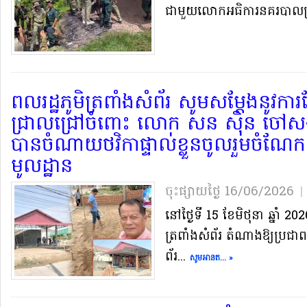
ជាមួយ​លោក​អធិការនគរបាល​ស្រុ
ពលរដ្ឋ​ភូមិ​ត្រពាំង​សំ​ព័រ សូម​សម្តែង​នូវ​
ជ្រាលជ្រៅ​ចំពោះ លោក សន ស៊ិន ចៅសង្ក
បាន​ចំណាយ​ថវិកា​ផ្ទាល់​ខ្លួន​ចូលរួម​ចំណែក​ក្
មូលដ្ឋាន​
ចុះផ្សាយថ្ងៃ​ 16/06/2026
|
នៅ​ថ្ងៃ​ទី 15 ខែមិថុនា ឆ្នាំ 
ត្រពាំង​សំព័រ តំណាងឱ្យ​ប្រជាពលរដ
ព័រ...
សូមអានត... »