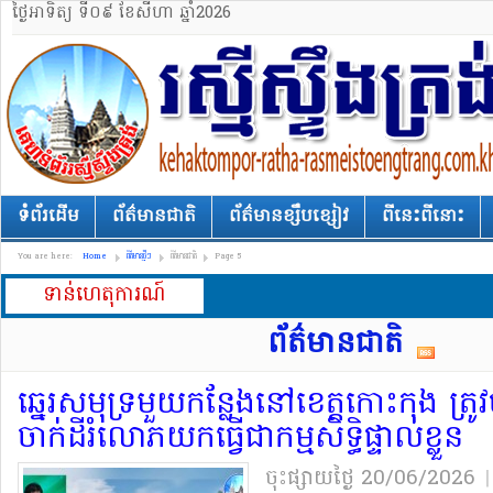
ថ្ងៃអាទិត្យ ទី០៩ ខែសីហា ឆ្នាំ2026
ទំព័រដើម
ព័ត៌មានជាតិ
ព័ត៌មានខ្សឹបខ្សៀវ
ពីនេះពីនោះ
You are here:
Home
ព័ត៌មានថ្មីៗ
ព័ត៌មានជាតិ
Page 5
ទាន់ហេតុការណ៍
ព័ត៌មានជាតិ
ឆ្នេរ​សមុទ្រ​មួយ​កន្លែង​នៅ​ខេត្ត​កោះកុង ត្រ
ចាក់ដី​រំលោភ​យក​ធ្វើជា​កម្មសិទ្ធិ​ផ្ទាល់ខ្លួន​
ចុះផ្សាយថ្ងៃ​ 20/06/2026
|