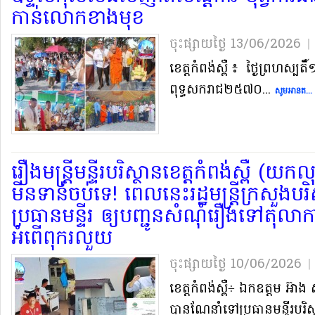
កាន់​លោក​ខាងមុខ​
ចុះផ្សាយថ្ងៃ​ 13/06/2026
|
​ខេត្ត​កំពង់ស្ពឺ ៖ ថ្ងៃ​ព្រហស្បតិ៍
ពុទ្ធ​សករាជ​២៥៧០...
សូមអានត... 
រឿង​មន្ត្រី​មន្ទីរ​បរិស្ថាន​ខេត្ត​កំពង់ស្ពឺ (​យ
មិនទាន់​ចប់​ទេ​! ពេល​នេះ​រដ្ឋមន្ត្រី​ក្រសួង​ប
ប្រធាន​មន្ទីរ ឲ្យ​បញ្ជូន​សំណុំរឿង​ទៅ​តុលាកា
អំពើពុករលួយ
ចុះផ្សាយថ្ងៃ​ 10/06/2026
|
ខេត្ត​កំពង់ស្ពឺ​÷ ឯកឧត្តម អ៊ាង សុ
បាន​ណែនាំ​ទៅ​ប្រធាន​មន្ទីរ​បរិស្ថ