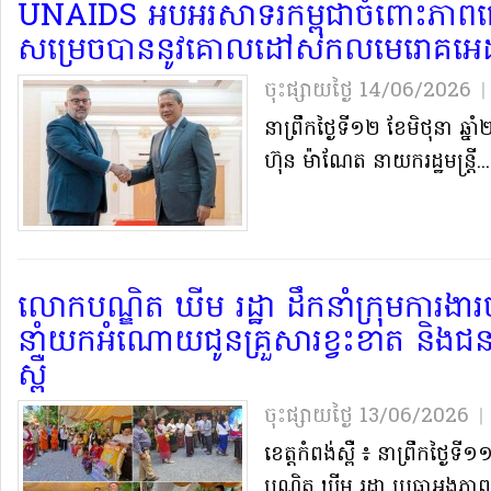
UNAIDS អបអរសាទរ​កម្ពុជា​ចំពោះ​ភាព​
សម្រេច​បាន​នូវ​គោលដៅ​សកល​មេរោគ​
ចុះផ្សាយថ្ងៃ​ 14/06/2026
|
នា​ព្រឹក​ថ្ងៃទី​១២ ខែមិថុនា ឆ្
ហ៊ុន ម៉ា​ណែ​ត នាយករដ្ឋមន្ត្រី..
លោក​បណ្ឌិត ឃីម រដ្ឋា ដឹកនាំ​ក្រុម​ការងារ​
នាំយក​អំណោយ​ជូន​គ្រួសារ​ខ្វះខាត និង​ជនព
ស្ពឺ​
ចុះផ្សាយថ្ងៃ​ 13/06/2026
|
​ខេត្ត​កំពង់ស្ពឺ ៖ នា​ព្រឹក​ថ្ងៃទ
បណ្ឌិត ឃីម រដ្ឋា ប្រធា​អង្គភាព