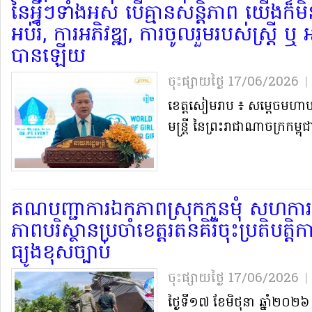
នៃ​អ្វីៗ​ទាំងអស់ បើ​គ្មាន​សន្តិភាព យើង​ក៏​ម
អប់រំ​, ការអភិវឌ្ឍ​, ការចូលរួម​របស់​ស្ត្រី
បាន​ឡើយ​
ចុះផ្សាយថ្ងៃ​ 17/06/2026
|
ខេត្តសៀមរាប ៖ សម្តេច​មហា​បវ
មន្ត្រី នៃ​ព្រះរាជាណាចក្រ​កម្ពុជ
គណបញ្ជាការ​ឯកភាព​ស្រុក​កូន​មុំ សហការ​ជ
ភាព​បរិស្ថាន​ប្រចាំ​ខេត្ត​រតនគិរី​ចុះ​ប្រតិបត្តិ
ធ្យូង​ខុសច្បាប់​
ចុះផ្សាយថ្ងៃ​ 17/06/2026
|
​ថ្ងៃទី​១៧ ខែមិថុនា ឆ្នាំ​២០២