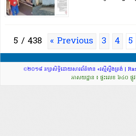
5 / 438
« Previous
3
4
5
©២០១៨ រក្សាសិទ្ធិដោយសារព័ត៌មាន «រស្មីស្ទឺងត្រង់ 
អាសយដ្ឋាន ៖ ផ្ទះលេខ ៦៤០ ផ្លូវ