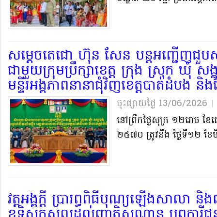
សម្តេច​តេជោ ហ៊ុន សែន បន្ត​អញ្ជើញ​ជ
ជាមួយ​ក្រុមប្រឹក្សា​ខេត្ត ក្រុង ស្រុក ឃុំ សង្ក
មន្ទីរ​អង្គភាព​នានា​ជុំវិញ​ខេត្ត​បាត់ដំបង និង​
ចុះផ្សាយថ្ងៃ​ 13/06/2026
|
នៅ​ព្រឹក​ថ្ងៃ​សុក្រ ១២​រោច ខែ​ជេស
២៥៧០ ត្រូវ​នឹង ថ្ងៃទី​១២ ខែម
វត្ត​អង្គ​ក្តី ប្រារព្ធ​ពិធី​បុណ្យ​ឡើង​សាលា និង​ព
ឧទ្ទិស​កុសល​ដល់​ញាតិសណ្តាន បុព្វការី