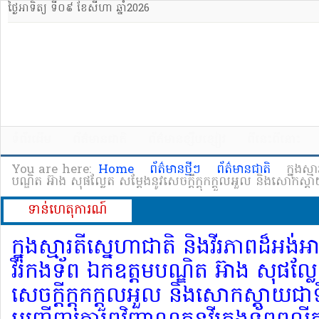
ថ្ងៃអាទិត្យ ទី០៩ ខែសីហា ឆ្នាំ2026
ទំព័រដើម
ព័ត៌មានជាតិ
ព័ត៌មានខ្សឹបខ្សៀវ
ពីនេះពីនោះ
You are here:
Home
ព័ត៌មានថ្មីៗ
ព័ត៌មានជាតិ
ក្នុង​ស
បណ្ឌិត អ៊ាង សុផល្លែត សម្ដែង​នូវ​សេចក្ដី​ក្ដុកក្ដួល​អួ​ល និង​សោកស្ដា
ទាន់ហេតុការណ៍
ក្នុង​ស្មារតី​ស្នេហា​ជាតិ និង​វីរភាព​ដ៏​អង់
វីរ​កងទ័ព ឯកឧត្តម​បណ្ឌិត អ៊ាង សុផល្លែត
សេចក្ដី​ក្ដុកក្ដួល​អួ​ល និង​សោកស្ដាយ​