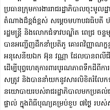
ប្រធាន​ក្រុមការងារ​រាជរដ្ឋាភិបាល​ចុះ​មូលដ្ឋាន​
តំណាង​ដ៏​ខ្ពង់ខ្ពស់ សម្តេច​មហា​បវរ​ធិបត
រដ្ឋមន្ត្រី និង​លោកជំទាវ​បណ្ឌិត ពេជ្រ ចន្ទ​
បាន​អញ្ជើញ​ដឹកនាំ​ប្រតិភូ គោរព​វិញ្ញាណក្ខ
អនុសេនីយឯក អ៊ុន វណ្ណា ដែល​បាន​ពលី​ជីវិត
ដើម្បី​បុព្វហេតុ​ការពារ​បូរណភាព​ទឹក​ដី​ពី​កា
សត្រូវ និង​បាន​នាំយក​នូវ​សារលិខិត​រំ​លែ​ក​
នយោបាយ​របស់​រាជ​រដ្ឋាភិបាល​មក​ប្រគល់
ផ្ទាល់ ក្នុង​ពិធីបុណ្យ​គម្រប់​ខួប ៧​ថ្ងៃ របស់​