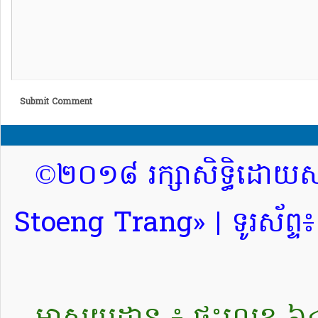
Submit Comment
©២០១៨ រក្សាសិទ្ធិដោយសារ
Stoeng Trang» | ទូរស័ព្