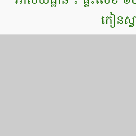
អាសយដ្ឋាន ៖ ផ្ទះលេខ ៦៤០ ផ
កៀនស្វ