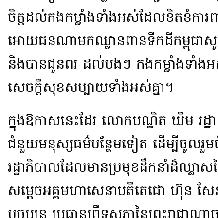
ចិត្ត​ដល់​កងកម្លាំង​ទាំងអស់​ដែល​ខិតខំ​ការពារ
អោយ​ជន​ណា​មក​ឈ្លានពាន​ទឹកដី​កម្ពុជា​សូម្
និង​បាន​ជូនពរ ដល់​បងៗ កងកម្លាំង​ទាំងអស
សេចក្តីសុខសប្បា​យទាំង​អស់​គ្នា​។​
​ក្នុង​ឱកាស​នេះ​ដែរ លោក​បណ្ឌិត ឃីម រដ្ឋា 
ជំនួយ​មនុស្សធម៌​បន្ថែមទៀត ដើម្បី​ចូលរួ
រដ្ឋាភិបាល​ដែល​មាន​ប្រមុខ​ដឹកនាំ​ដ៏​ឈ្ល
សម្ដេច​អគ្គមហាសេនាបតី​តេជោ ហ៊ុន សែន អ
បច្ចុប្បន្ន ប្រធាន​ព្រឹទ្ធសភា​នៃ​ព្រះរាជាណាចក