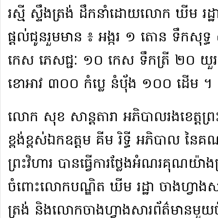
រស្មី ស្ទឹងត្រង់ ដឹកនាំ​ដោយ​លោក ឃីម រដ្
ផ្តល់ជូន​រួមមាន ៖ អង្ករ ១ តោន ទឹក​សុទ
កេស ភេសជ្ជៈ ១០ កេស ទឹកត្រី ២០ យួរ ទ
ខោអាវ ៣០០ កំប្លេ នំ​បុ័ង ១០០ ដើម ។​
​លោក សុខ សាន្ត​តារា អភិបាលរង​ខេត្ត​ព្រ
ខ្ពង់ខ្ពស់​ឯកឧត្តម គីម រិទ្ធី អភិបាល នៃ​គ
ព្រះវិហារ បានធ្វើការ​ថ្លែងអំណរគុណ​យ៉ាង​
ចំពោះ​លោក​បណ្ឌិត ឃីម រដ្ឋា ចាងហ្វាង​សារព
ត្រង់ និង​លោក​ចាងហ្វាង​សារព័ត៌មាន​មួយ