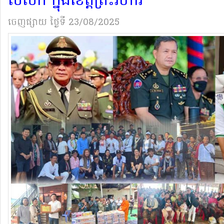
សសឹក ក្នុង​ខេត្ត​ព្រះវិហារ​
ចេញផ្សាយ
ថ្ងៃទី 23/08/2025