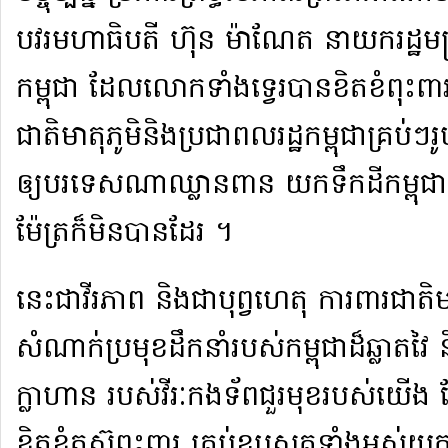
បវរ​មហា​ធិបតី ហ៊ុន ម៉ា​ណែ​ត នាយករដ្ឋមន្ត្
កម្ពុជា ដែល​លោក​ទាំង​ទ្វេរ​បាន​ខិតខំ​ពុះពារ​
ជាតិ​មាតុភូមិ​និង​ប្រជាពលរដ្ឋ​កម្ពុជា​គ្រប់ៗ​រ
ឲ្យ​បរទេ​សណា​ឈ្លានពាន យក​ទឹកដី​កម្ពុជា ស
ម៉ែត្រ​ក៏​មិនបាន​ដែរ ។​
​នេះ​ជា​វីរភាព និង​ជា​បុព្វហេតុ ការពារជាតិ​មាត
សំណាក់​ប្រមុខ​ដឹកនាំ​របស់​កម្ពុជា​ដ៏​ឆ្លាត​វៃ 
ក្លាហាន របស់​វីរៈ​កងទ័ព​ជួរមុខ​របស់​យើ
ខិតខំ​តស៊ូ​ពុះពារ គ្រប់​ឧបសគ្គ​ទាំង​អស់​យក