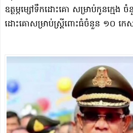
ឧ​ត្ថ​ម្ភ​ម្សៅ​ទឹកដោះគោ សម្រាប់​កូនក្មេង
ដោះគោ​សម្រាប់​ស្ត្រី​ពោះធំ​ចំនួន ១០ ក