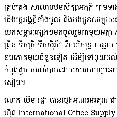
គ្រប់គ្រង សាលាបឋមសិក្សា​អង្គ​ក្តី ព្រមទ
ជើងវត្ត​អង្គ​ក្តី​ទាំងមូល និង​បងប្អូន​សប្បុរស
យក​សម្ភារៈ​ផ្សេងៗ​មក​ចូលរួម​ជាមួយ​អត្មា 
ត្រីខ ទឹកត្រី ទឹកស៊ីអ៊ីវ ទឹកបរិសុទ្ធ កន្ទ
ឧបភោគ​មួយចំនួនទៀត ដើម្បី​ទៅ​ជួយ​ដ
កំពុង​ជួប ការលំបាក​ដោយសា​រកា​រ​ឈ្លានពា
សៀម​។​
​លោក ឃីម រដ្ឋា បាន​ថ្លែង​អំណរ​អរគុណ​ជ
ហ៊ុន International Office Supply 