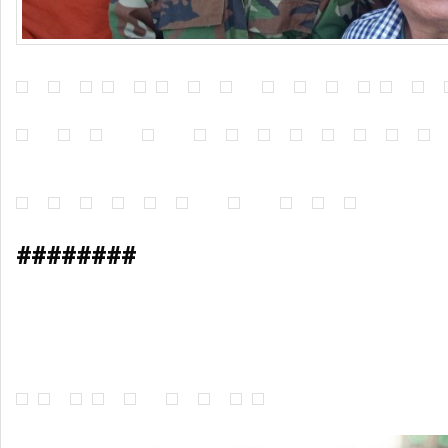
########