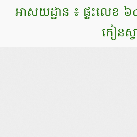
អាសយដ្ឋាន ៖ ផ្ទះលេខ ៦៤០ ផ
កៀនស្វ