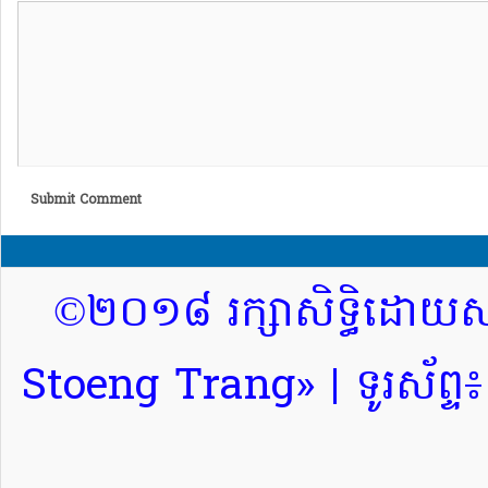
Submit Comment
©២០១៨ រក្សាសិទ្ធិដោយសារ
Stoeng Trang» | ទូរស័ព្