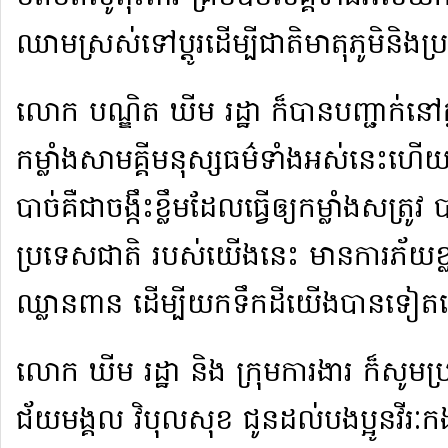
ឈាម​ស្រស់​ទៅ​ប្ដូរ​ដើម្បី​ជាតិ​មាតុភូមិ​និង​ប
​លោក បណ្ឌិត ឃីម រដ្ឋា ក៏​បាន​បញ្ជាក់​នៅក
កម្លាំង​សាមគ្គី​មនុស្សធម៌​ទាំងអស់នេះ​ហើយ គ
បាច់​គឺជា​ចង្កឹះ​ខ្លឹម​ដែល​ធ្វើឲ្យ​កម្លាំង​សត
ប្រទេស​ជាតិ របស់​យើង​នេះ មាន​ការភ័យខ្លា
ឈ្លានពាន ដើម្បី​យក​ទឹក​ដី​យើង​បាន​ទៀត
​លោក ឃីម រដ្ឋា និង ក្រុមការងារ ក៏​សូម​ប្រស
ជ័យ​មង្គល វិបុល​សុខ ជូន​ដល់​បងប្អូន​វីរៈ​