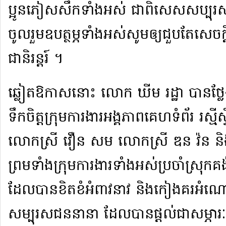
ប្អូន​ភៀស​សឹក​ទាំងអស់ ជាពិសេស​សប្បុ
ចូលរួម​ឧបត្ថម្ភ​ទាំងអស់​សូមឲ្យ​ជួបតែ​សេចក
ជា​និរន្តរ៍ ។​
​ឆ្លៀត​ឱកាស​នោះ លោក ឃីម រដ្ឋា បាន​ថ្ល
ទឹកចិត្ត​ក្រុមការងារ​អង្គភាព​គេហទំព័រ រស្មី​
លោកស្រី វឿន សម លោកស្រី ឌន វ៉ន និង កញ
ព្រមទាំង​ក្រុម​ការងារ​ទាំងអស់​ប្រចាំ​ស្រុក​គង់​
ដែល​បាន​ខិតខំ​អំពាវនាវ និង​កៀងគរ​អំណោយ
សម្បុរ​ស​ជន​នានា ដែល​បាន​ផ្ដល់​ជា​សម្