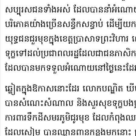
សប្បុរសជន​ទាំងអស់ ដែល​បាន​នាំ​អំណ
បរិភោគ​យ៉ាងច្រើន​សន្ធឹកសន្ធាប់ ដើម្បី​យកម
យុទ្ធជន​ជួរមុខ​ក្នុង​ខេត្ត​ប្រាសាទ​ព្រះវិហ
ទុក្ខ​ទៅដល់​ប្រជាពលរដ្ឋ​ដែល​ជា​ជន​ភាសិក
ដែល​បាន​មក​ទទួល​អំណោយ​នៅ​ថ្ងៃនេះ​ដែរ​
​ឆ្លៀត​ក្នុង​ឱកាស​នោះដែរ លោក​បណ្ឌិត ឃីម
បាន​សំណេះសំណាល និង​សួរសុខទុក្ខ​បងប្អូ
ការពារ​ទឹកដី​សមរភូមិ​ជូរ​មុខ ដែល​កំពុង​ឈ
ដែល​សៀម បាន​ឈ្លានពាន​កន្លងមក​នោះ ព