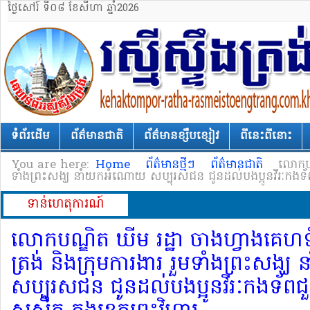
ថ្ងៃសៅរ៍ ទី០៨ ខែសីហា ឆ្នាំ2026
ទំព័រដើម
ព័ត៌មានជាតិ
ព័ត៌មានខ្សឹបខ្សៀវ
ពីនេះពីនោះ
You are here:
Home
ព័ត៌មានថ្មីៗ
ព័ត៌មានជាតិ
លោក​បណ្
ទាំង​ព្រះសង្ឃ នាំយក​អំណោយ សប្បុរសជន ជូន​ដល់​បងប្អូន​វីរៈ​កងទ័ព​
ទាន់ហេតុការណ៍
លោក​បណ្ឌិត ឃីម រដ្ឋា ចាងហ្វាង​គេហទំព័រ
ត្រង់ និង​ក្រុមការងារ រួមទាំង​ព្រះសង
សប្បុរសជន ជូន​ដល់​បងប្អូន​វីរៈ​កងទ័ព​