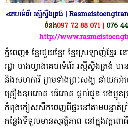
«គេហទំព័រ រស្មីស្ទឹងត្រង់ | Rasmeistoengt
ទំនង
097 72 88 071 |
076 44
http://www.rasmeistoengt
​ភ្នំពេញ​៖ ខ្មែរ​ជួយ​ខ្មែរ ខ្មែរ​ស្រឡាញ់​ខ្
រដ្ឋា ចាងហ្វាង​គេហទំព័រ រស្មី​ស្ទឹងត្រង់ បាន
និង​សហការី ព្រមទាំង​ព្រះសង្ឃ នាំយក​អំ
គ្រឿងឧបភោគ បរិភោគ ផ្តល់ជូន បងប្អូន​ប
កំពុង​ភៀស​សឹក​ចេញពីផ្ទះ​នៅ​តាម​បន្ទាត់​ព្រំ
កន្លែង​ទី​ទួល​មាន​សុវត្ថិភាព នៅក្នុង​វត្ត​ពោ