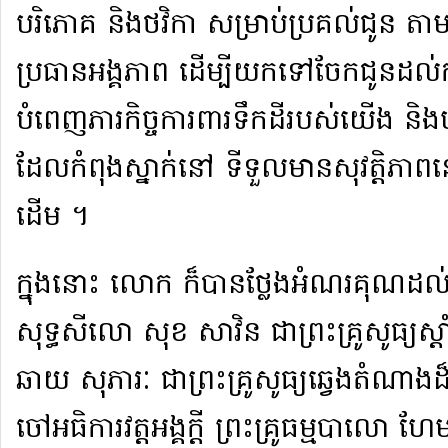
បរិភោគ និង​ថវិកា សម្រាប់​ប្រគល់ជូន ត
ប្រធាន​អង្គភាព ដើម្បី​យក​ទៅ​ចែកជូន​ដល់
បំពេញ​ភារកិច្ច​ការពារ​ទឹកដី​របស់​យើង និង
ដែល​កំពុង​ស្នាក់នៅ ទី​ទួល​មាន​សុ​វត្តិភាព​នៅ
ដើម ។​
​ក្នុងនោះ លោក ក៏​បាន​ថ្លែងអំណរគុណ​ដល
សុទ្ធ​សី​លោ សុខ សាវិន ជា​ព្រះ​គ្រូ​សូធ្យ​ស្ត
ឆាយ សុភារៈ ជា​ព្រះ​គ្រូ​សូធ្យ​ឆ្វេង​តំណាង​ដ៏​
ចៅអធិការ​វត្ត​អង្គ​ក្តី ព្រះគ្រូ​ធម្ម​បា​លោ 