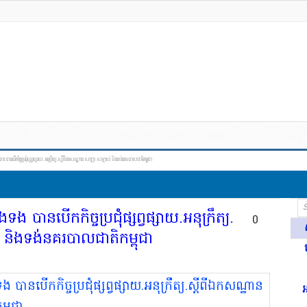
ឹបខ្សៀវ
ពីនេះពីនោះ
សន្តិសុខសង្គម
អន្តរជាតិ
អំពីរស្មីស្ទ
បាន​បើក​កិច្ចប្រជុំ​ផ្សព្វផ្សាយ​.​អនុក្រឹត្យ​.​ស្ដី​ពី​ឯកសណ្ឋាន សញ្ញា សម្គាល់ និង​ទង់​នគរបាល​ជាតិ​កម្ពុជា​
 បាន​បើក​កិច្ចប្រជុំ​ផ្សព្វផ្សាយ​.​អនុក្រឹត្យ​.​
0
និង​ទង់​នគរបាល​ជាតិ​កម្ពុជា​
អ