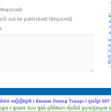
21
Required)
ill not be published) (Required)
e
សក
រស
បរ
ជូ
ឆ្ន
15
ត៌មាន «រស្មីស្ទឺងត្រង់ | Rasmei Stoeng Trang» | ទូរស័ព្ទ៖ 0
្ឋាន ៖ ផ្ទះលេខ ៦៤០ ផ្លូវលំ ភូមិរាំងដេក ឃុំគគីរធំ ស្រុកកៀនស្វាយ 