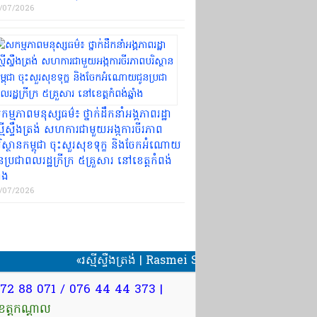
/07/2026
ម្មភាព​មនុស្សធម៌​៖ ថ្នាក់ដឹកនាំ​អង្គភាព​រដ្ឋា​
្មី​ស្ទឹងត្រង់ សហការ​ជាមួយ​អង្ក​ការ​ចីរភាព​
ិស្ថាន​កម្ពុជា ចុះសួរសុខទុក្ខ និង​ចែក​អំណោយ​
ន​ប្រជាពលរដ្ឋ​ក្រីក្រ ៥​គ្រួសារ នៅ​ខេត្ត​កំពង់
ាំង​
/07/2026
«រស្មីស្ទឺងត្រង់ | Rasmei Stoeng Trang» ព័ត៌មាន
97 72 88 071 / 076 44 44 373 |
ខេត្តកណ្ដាល