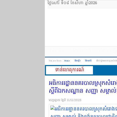
ថ្ងៃសៅរ៍ ទី០៨ ខែសីហា ឆ្នាំ2026
ទំព័រដើម
ព័ត៌មានជាតិ
ព័ត៌មានខ្ស
You are here:
Home
ព័ត៌មានថ្មីៗ
ព័ត៌មានជាតិ
អធិការ​រដ្ឋា​ន​នគរបាល​ស្រុក​សំរោង​ទង 
ទាន់ហេតុការណ៍
អធិការ​រដ្ឋា​ន​នគរបាល​ស្រុក​សំរោង​ទង
ស្ដី​ពី​ឯកសណ្ឋាន សញ្ញា សម្គាល់ 
ចេញផ្សាយ
ថ្ងៃទី 11/11/2025