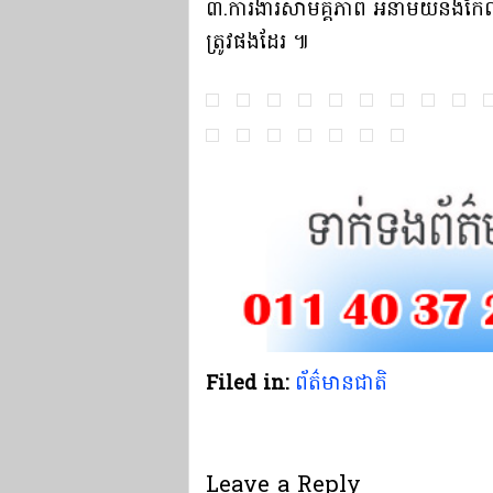
៣.​ការងារ​សាមគ្គីភាព អនាម័យ​និង​កែលម្អរ​
ត្រូវ​ផងដែរ ៕​
Filed in:
ព័ត៌មានជាតិ
Leave a Reply