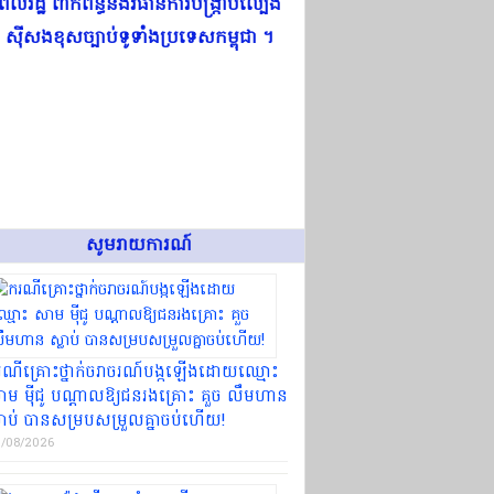
ពលរដ្ឋ ពាក់ព័ន្ធនឹងវិធានការ​បង្ក្រាបល្បែង
ស៊ីសង​ខុសច្បាប់​ទូទាំងប្រទេសកម្ពុជា ។
សូមរាយការណ៍
ណី​គ្រោះថ្នាក់​ចរាចរណ៍​បង្កឡើង​ដោយ​ឈ្មោះ
ាម ម៉ី​ជូ បណ្ដាលឱ្យ​ជនរងគ្រោះ គួច លឹម​ហាន
លាប់ បាន​សម្របសម្រួល​គ្នា​ចប់​ហើយ​!
/08/2026