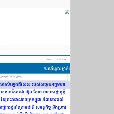
ឹងត្រង់
August 7, 2026 7:08 pm
ករណី​គ្រោះថ្នាក់​ចរាចរណ៍​បង្កឡើង​ដោយ​ឈ្មោ
សារសំឡេងពិសេស របស់សម្តេចអគ្គមហា
សេនាបតីតេជោ ហ៊ុន សែន នាយករដ្ឋមន្ត្រី
នៃព្រះរាជាណាចក្រកម្ពុជា អំពាវនាវដល់
ាជ្ញាធរថ្នាក់ក្រោមជាតិ សមត្ថកិច្ច និងប្រជា