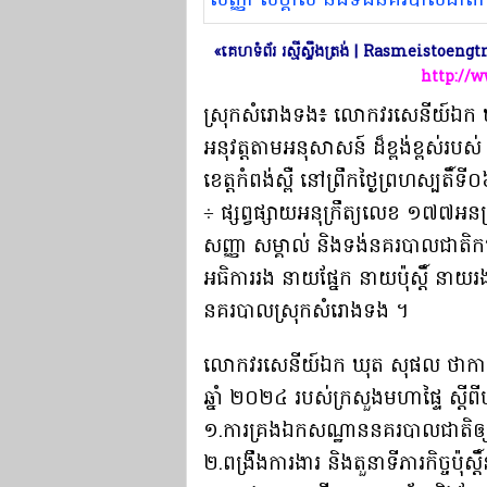
«គេហទំព័រ រស្មីស្ទឹងត្រង់ | Rasmeistoen
http://
​ស្រុក​សំរោង​ទង​៖ លោក​វរសេនីយ៍ឯក
អនុវត្ត​តាម​អនុសាសន៍ ដ៏​ខ្ពង់ខ្ពស់
ខេត្ត​កំពង់ស្ពឺ នៅ​ព្រឹក​ថ្ងៃ​ព្រហស្បតិ៍​ទី
÷ ផ្សព្វផ្សាយ​អនុក្រឹត្យ​លេខ ១៧៧​អនក្រ​
សញ្ញា សម្គាល់ និង​ទង់​នគរបាល​ជាតិ​
អធិការរង នាយផ្នែក នាយប៉ុស្តិ៍ នាយរង​ផ្នែក
នគរបាល​ស្រុក​សំរោង​ទង ។​
​លោក​វរសេនីយ៍ឯក ឃុត សុផល ថា​ការផ្ស
ឆ្នាំ ២០២៤ របស់​ក្រសួង​មហាផ្ទៃ ស្ដី​ពី
១.​ការ​គ្រង​ឯកសណ្ឋាន​នគរបាលជាតិ​ឲ្យបា
២.​ពង្រឹង​ការងារ និង​តួនាទី​ភារកិច្ច​ប៉ុស