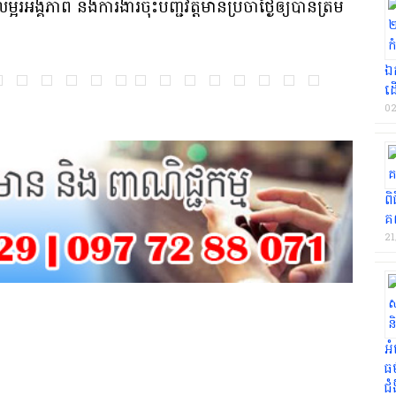
អង្គភាព និង​ការងារ​ចុះបញ្ជី​វត្តមាន​ប្រចាំ​ថ្ងៃ​ឲ្យបាន​ត្រឹម
ឯក
ដើ
02
ពិ
គ
21
អំ
ធម
ជំ