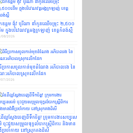
ឧត្តម ង៉ូវ បូរី​ណា ដាំ​កូន​ឈើ​ចម្រុះ ២,៥០០​
ម ក្នុង​បរិវេណ​វត្ត​អង្គ​ក្រឡាញ់ ខេត្ត​កំពង់ស្ពឺ​
/08/2026
ធី​ប្រកាស​ចូល​កាន់​មុខតំណែង អភិបាលរង នៃ​
ណៈ​អភិបាល​ស្រុក​លើកដែក​
/07/2026
ពើ​ល្អ​ស្ដែង​ចេញ​ពី​ទឹកចិត្ត​! ក្រុមការងារ​សប្បុរស​
៌ ចុះ​ជួយ​សម្រួល​ទុក្ខលំបាក​ស្ត្រី​ពិការ និង​មាន​
ងឺ​ប្រចាំកាយ នៅ​ស្រុក​គងពិសី​