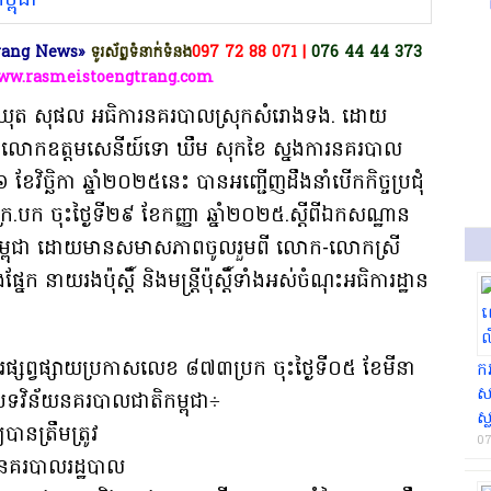
gtrang News»
ទូរស័ព្ទទំនាក់ទំនង
097 72 88 071 |
076 44 44 373
www.rasmeistoengtrang.com
 ឃុត សុផល អធិការនគរបាល​ស្រុក​សំរោង​ទង​. ដោយ​
​របស់ លោក​ឧត្តមសេនីយ៍ទោ ឃឹម សុក​ខៃ ស្នងការ​នគរបាល​
​០៦ ខែវិច្ឆិកា ឆ្នាំ​២០២៥​នេះ បាន​អញ្ជើញ​ដឹង​នាំ​បើក​កិច្ចប្រជុំ​
.​បក ចុះ​ថ្ងៃ​ទី​២៩ ខែ​កញ្ញា ឆ្នាំ​២០២៥.​ស្ដី​ពី​ឯកសណ្ឋាន
កម្ពុជា ដោយ​មាន​សមាសភាព​ចូលរួម​ពី លោក​-​លោកស្រី​
 នាយរង​ប៉ុស្ដិ៍ និង​មន្ដ្រី​ប៉ុស្តិ៍​ទាំងអស់​ចំណុះ​អធិការដ្ឋាន​
ព្វផ្សាយ​ប្រកាស​លេខ ៨៧៣​ប្រក ចុះ​ថ្ងៃ​ទី​០៥ ខែ​មីនា
ករ
ស
​បទ​វិន័យ​នគរបាល​ជាតិ​កម្ពុជា​÷
ស្
ន​ត្រឹមត្រូវ​
07
្តិ៍នគរបាល​រដ្ឋបាល​