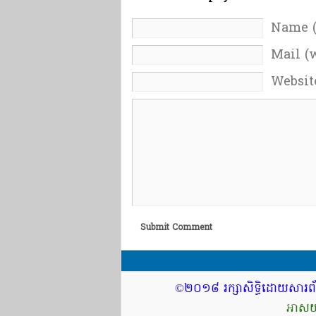
Name (
Mail (w
Websit
Submit Comment
©២០១៨ រក្សាសិទ្ធិដោយសារព័
អាសយដ