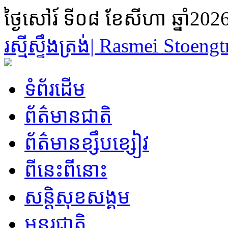
ថ្ងៃសៅរ៍ ទី០៨ ខែសីហា ឆ្នាំ202
រស្មីស្ទឹងត្រង់​| Rasmei Stoeng
ទំព័រដើម
ព័ត៌មានជាតិ
ព័ត៌មានខ្សឹបខ្សៀវ
ពីនេះពីនោះ
សន្តិសុខសង្គម
អន្តរជាតិ