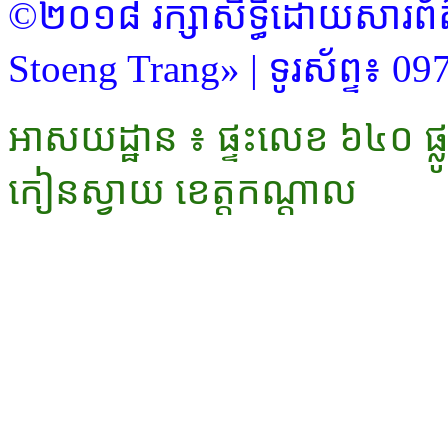
©២០១៨ រក្សាសិទ្ធិដោយសារព័ត៌ម
Stoeng Trang» | ទូរស័ព្ទ៖ 09
អាសយដ្ឋាន ៖ ផ្ទះលេខ ៦៤០ ផ្លូវ
កៀនស្វាយ ខេត្តកណ្ដាល