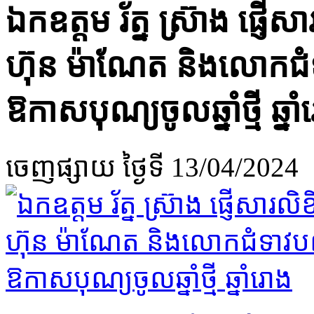
​ឯកឧត្តម រ័ត្ន ស្រ៊ាង ផ្ញើ​
ហ៊ុន ម៉ា​ណែ​ត និង​លោកជំទាវ​
ឱកាស​បុណ្យចូលឆ្នាំ​ថ្មី ឆ្នាំ
ចេញផ្សាយ
ថ្ងៃទី 13/04/2024