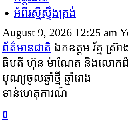
អំពីរស្មីស្ទឹងត្រង់
August 9, 2026 12:25 am
Y
ព័ត៌មានជាតិ
​ឯកឧត្តម រ័ត្ន ស្រ៊
ធិបតី ហ៊ុន ម៉ា​ណែ​ត និង​លោកជំទាវ
បុណ្យចូលឆ្នាំ​ថ្មី ឆ្នាំ​រោង
ទាន់ហេតុការណ៍
0