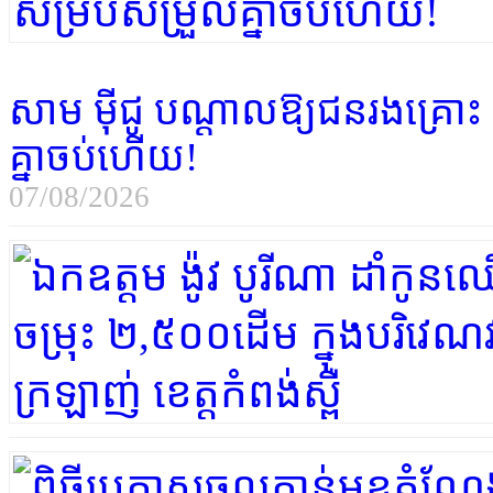
សាម ម៉ី​ជូ បណ្ដាលឱ្យ​ជនរងគ្រោះ
គ្នា​ចប់​ហើយ​!
07/08/2026