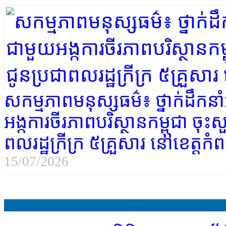
សកម្មភាព​មនុស្សធម៌​៖ ថ្នាក់ដឹកនាំ​អ
អង្ក​ការ​ចីរភាព​បរិស្ថាន​កម្ពុជា ច
ពលរដ្ឋ​ក្រីក្រ ៥​គ្រួសារ នៅ​ខេត្ត​កំពង់
15/07/2026