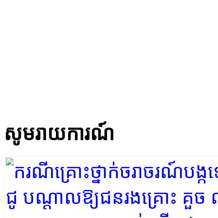
សូមរាយការណ៍