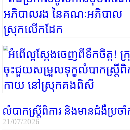
លំបាក​ស្ត្រី​ពិការ និង​មាន​ជំងឺ​ប្រ
21/07/2026