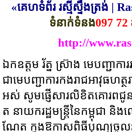
«គេហទំព័រ រស្មីស្ទឹងត្រង់ 
ទំនាក់ទំនង
097 72 
http://www.ra
ឯកឧត្តម រ័ត្ន ស្រ៊ាង មេបញ្ជាការ
ជា​មេបញ្ជាការ​កងរាជអាវុធហត្ថ​រាជ
អស់ សូម​ផ្ញើ​សារលិខិត​គោរព​ជូន
ត នាយករដ្ឋមន្ត្រី​នៃ​កម្ពុជា និង​ល
ណែ​ត ក្នុងឱកាស​ពិធី​បុណ្យចូលឆ្នាំ