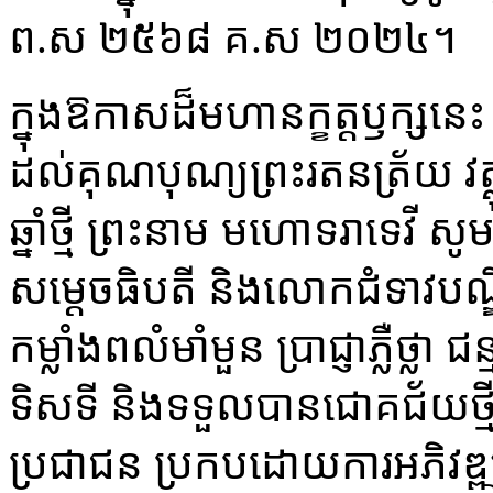
ព​.​ស ២៥៦៨ គ​.​ស ២០២៤​។​
​ក្នុង​ឱកាស​ដ៏​មហា​នក្ខត្តឫក្ស​ន
ដល់​គុណបុណ្យ​ព្រះ​រតនត្រ័យ វត្ថុ
ឆ្នាំ​ថ្មី ព្រះនាម ម​ហោ​ទរា​ទេវី 
សម្ដេច​ធិបតី និង​លោកជំទាវ​បណ្
កម្លាំង​ពលំ​មាំមួន ប្រាជ្ញា​ភ្លឺ​ថ្ល
ទិសទី និង​ទទួលបាន​ជោគជ័យ​ថ្មី​ប
ប្រជាជន ប្រកប​ដោយ​ការអភិវឌ្ឍ 