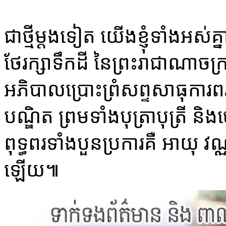
ជាថ្មី​ម្ដងទៀត យើងខ្ញុំ​ទាំងអស់គ្នា
ថែរក្សា​ទឹកដី នៃ​ព្រះរាជាណាចក្រ​
អភិបាល​ប្រោះព្រំ​សព្ទសាធុការព
បណ្ឌិត ព្រមទាំង​បុត្រាបុត្រី ន
ពុទ្ធពរ​ទាំង​បួន​ប្រការ​គឺ អាយុ វ
ឡើយ​៕