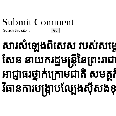
Submit Comment
សារសំឡេងពិសេស របស់សម្តេ
សែន នាយករដ្ឋមន្ត្រីនៃព្រះរា
អាជ្ញាធរថ្នាក់ក្រោមជាតិ សមត្ថក
វិធានការ​បង្ក្រាបល្បែងស៊ីសង​ខ